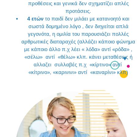
προθέσεις και γενικά δεν σχηματίζει απλές
προτάσεις.
4 ετών
το παιδί δεν μιλάει με κατανοητό και
σωστά δομημένο λόγο , δεν διηγείται απλά
γεγονότα, η ομιλία του παρουσιάζει πολλές
αρθρωτικές διαταραχές (αλλάζει κάποιο φώνημα
με κάποιο άλλο π.χ λέει « λόδα» αντί «ρόδα» ,
«σέλω» αντί «θέλω» κλπ. κάνει μεταθέσεις ή
αλλαζει συλλαβές π.χ «κίρτινο» αντί
«κίτρινο», «καρινινι» αντί «καναρίνι» κλπ)